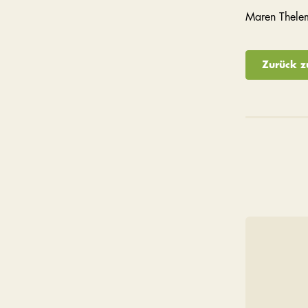
Maren Thele
Zurück z