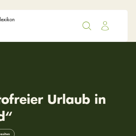
lexikon
ofreier Urlaub in
d“
asiten