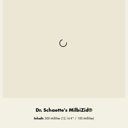
Dr. Schaette's MilbiZid®
Inhalt:
500 Milliliter
(12,14 €* / 100 Milliliter)