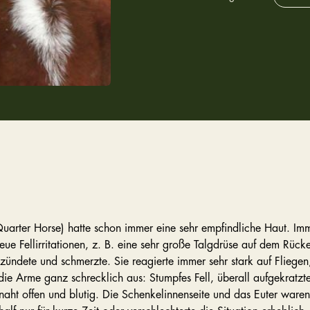
uarter Horse) hatte schon immer eine sehr empfindliche Haut. Im
ue Fellirritationen, z. B. eine sehr große Talgdrüse auf dem Rück
ntzündete und schmerzte. Sie reagierte immer sehr stark auf Flieg
ie Arme ganz schrecklich aus: Stumpfes Fell, überall aufgekratzte
aht offen und blutig. Die Schenkelinnenseite und das Euter waren 