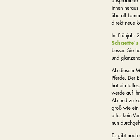
ausprobierte 
innen heraus 
überall Lammf
direkt neue 
Im Frühjahr 2
Schaette´s
besser. Sie h
und glänzend
Ab diesem Mo
Pferde. Der E
hat ein tolle
werde auf ihr
Ab und zu kom
groß wie ein 
alles kein Ve
nun durchgehen
Es gibt noch 