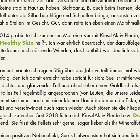
half nur für kurze Zeit oder verschlechterte die Situation erheblich
keine stabile Haut zu haben. Sichtbar z. B. auch beim Trensen, d
ell unter die Silberbeschläge und Schnallen bringe, ansonsten zei
kahle Stellen im Gesicht. Gut, dann reite ich eben einen Marshma
014 probierte ich zum ersten Mal eine Kur mit KieselAktiv Pferde,
 Healthy Skin
heißt. Ich war ehrlich überrascht, der darauffo
atte kaum noch nässende Wunden, das Hautbild war deutlich stabile
er.
ment machte ich regelmäßig über das Jahr verteilt immer mal wie
rfolg, den ich damit erreicht habe spricht für sich: Sue ist mittlerw
s, dichtes und glänzendes Fell und ähnelt eher einem Goldfisch al
 tolles Fell regelmäßig angesprochen (von Leuten, die unsere Leid
mt sie immer noch mit einer kleinen Hautirritation um die Ecke, 
Ei und verschwindet auch rasch wieder. Auch stören sie die Fliege
rgleich zu vorher. Seit 2018 füttere ich KieselAktiv Pferde bzw.
Dr
d. Sie frisst die Pellets sehr gerne, sogar lieber als ihr Mineralfut
einen positiven Nebeneffekt, Sue´s Hufwachstum hat sich deutlich v