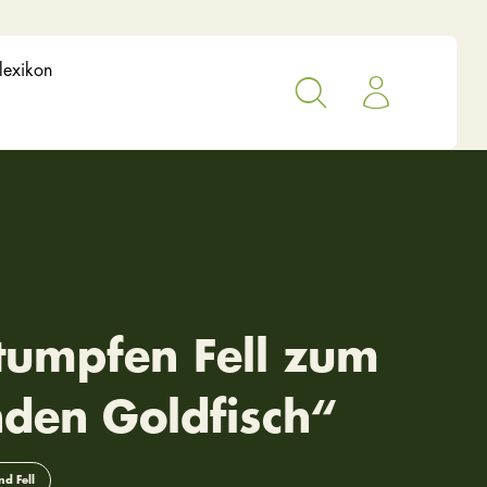
lexikon
tumpfen Fell zum
den Goldfisch“
d Fell