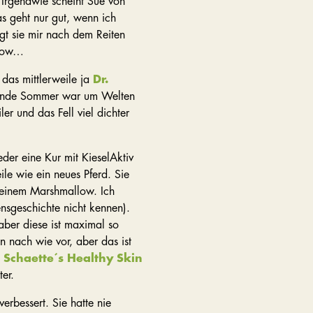
. Irgendwie scheint Sue von
as geht nur gut, wenn ich
gt sie mir nach dem Reiten
llow…
 das mittlerweile ja
Dr.
lgende Sommer war um Welten
r und das Fell viel dichter
der eine Kur mit KieselAktiv
eile wie ein neues Pferd. Sie
s einem Marshmallow. Ich
ensgeschichte nicht kennen).
aber diese ist maximal so
n nach wie vor, aber das ist
. Schaette´s Healthy Skin
ter.
erbessert. Sie hatte nie