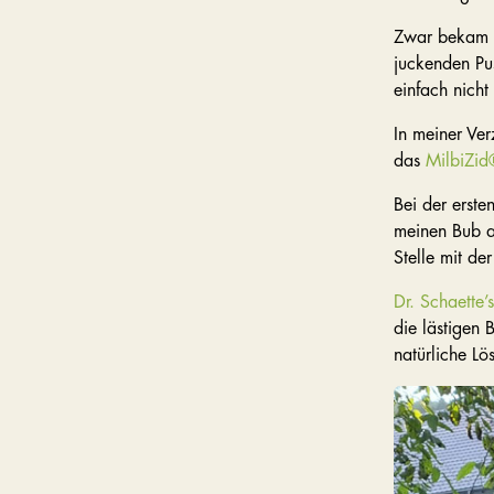
Zwar bekam ic
juckenden Pus
einfach nicht
In meiner Ve
das
MilbiZi
Bei der erst
meinen Bub a
Stelle mit de
Dr. Schaette’
die lästigen 
natürliche L