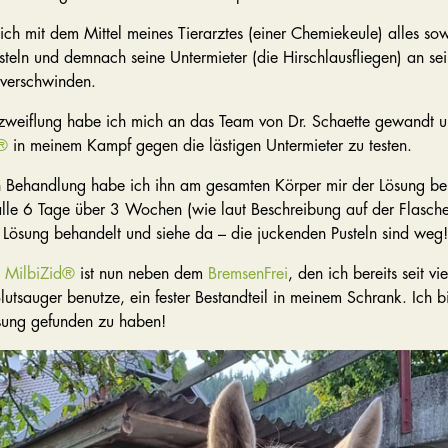
h mit dem Mittel meines Tierarztes (einer Chemiekeule) alles sowe
teln und demnach seine Untermieter (die Hirschlausfliegen) an se
 verschwinden.
rzweiflung habe ich mich an das Team von Dr. Schaette gewand
d®
in meinem Kampf gegen die lästigen Untermieter zu testen.
en Behandlung habe ich ihn am gesamten Körper mir der Lösung be
lle 6 Tage über 3 Wochen (wie laut Beschreibung auf der Flasche)
r Lösung behandelt und siehe da – die juckenden Pusteln sind weg!
s MilbiZid®
ist nun neben dem
BremsenFrei
, den ich bereits seit 
Blutsauger benutze, ein fester Bestandteil in meinem Schrank. Ich b
ösung gefunden zu haben!