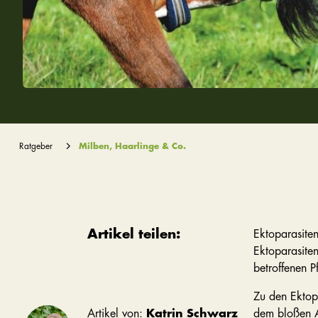
Ratgeber
Milben, Haarlinge & Co.
Artikel teilen:
Ektoparasite
Ektoparasiten
betroffenen P
Zu den Ektop
Artikel von:
Katrin Schwarz
dem bloßen A