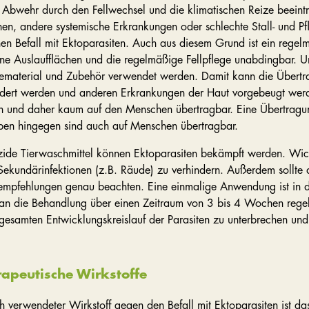
 Abwehr durch den Fellwechsel und die klimatischen Reize beeintr
onen, andere systemische Erkrankungen oder schlechte Stall- und P
nen Befall mit Ektoparasiten. Auch aus diesem Grund ist ein regel
ene Auslaufflächen und die regelmäßige Fellpflege unabdingbar. Un
gematerial und Zubehör verwendet werden. Damit kann die Übertra
dert werden und anderen Erkrankungen der Haut vorgebeugt werd
sch und daher kaum auf den Menschen übertragbar. Eine Übertragu
lben hingegen sind auch auf Menschen übertragbar.
zide Tierwaschmittel können Ektoparasiten bekämpft werden. Wicht
 Sekundärinfektionen (z.B. Räude) zu verhindern. Außerdem sollte
pfehlungen genau beachten. Eine einmalige Anwendung ist in de
n die Behandlung über einen Zeitraum von 3 bis 4 Wochen regelm
esamten Entwicklungskreislauf der Parasiten zu unterbrechen und 
rapeutische Wirkstoffe
ch verwendeter Wirkstoff gegen den Befall mit Ektoparasiten ist 