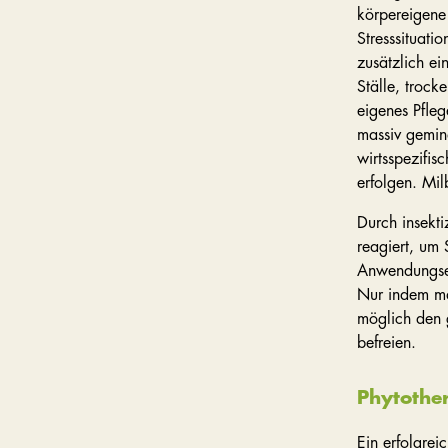
körpereigene
Stresssituati
zusätzlich ei
Ställe, trock
eigenes Pfle
massiv gemin
wirtsspezifi
erfolgen. Mi
Durch insekti
reagiert, um
Anwendungsem
Nur indem ma
möglich den g
befreien.
Phytothe
Ein erfolgrei