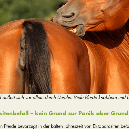
ll äußert sich vor allem durch Unruhe. Viele Pferde knabbern und b
sitenbefall – kein Grund zur Panik aber Grun
 Pferde bevorzugt in der kalten Jahreszeit von Ektoparasiten befall