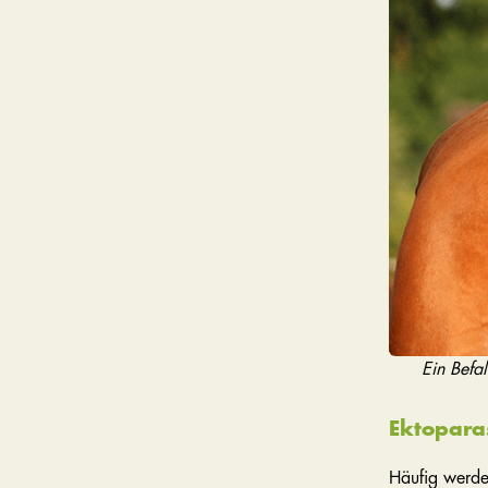
Ein Befa
Ektopara
Häufig werden