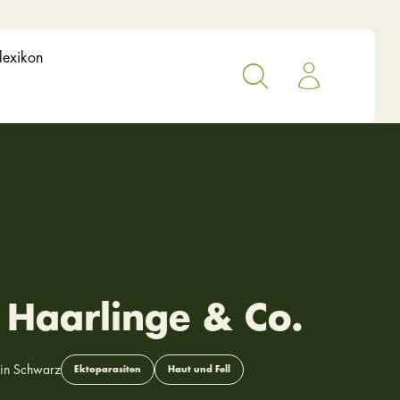
lexikon
 Haarlinge & Co.
rin Schwarz
Ektoparasiten
Haut und Fell