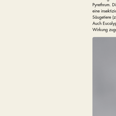
Pyrethrum. D
eine insektiz
Säugetiere (
Auch Eucalypt
Wirkung zuge