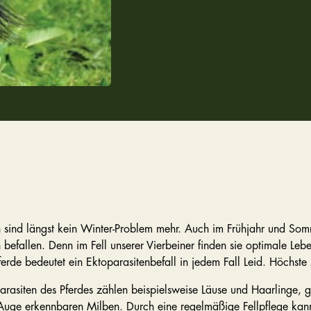
n sind längst kein Winter-Problem mehr. Auch im Frühjahr und So
 befallen. Denn im Fell unserer Vierbeiner finden sie optimale Le
ferde bedeutet ein Ektoparasitenbefall in jedem Fall Leid. Höchste
arasiten des Pferdes zählen beispielsweise Läuse und Haarlinge, 
uge erkennbaren Milben. Durch eine regelmäßige Fellpflege kann 