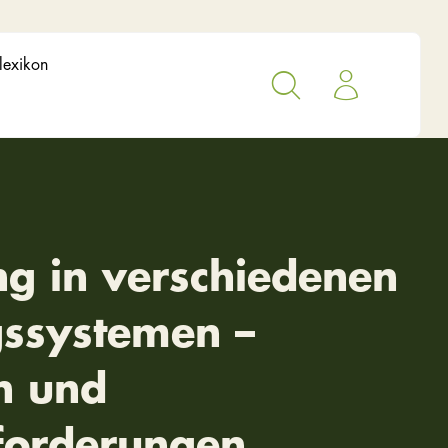
lexikon
ng in verschiedenen
gssystemen –
n und
forderungen