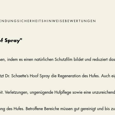
ENDUNG
SICHERHEITSHINWEISE
BEWERTUNGEN
of Spray"
en, indem es einen natürlichen Schutzfilm bildet und reduziert das 
tützt Dr. Schaette’s Hoof Spray die Regeneration des Hufes. Auch e
eit. Verletzungen, ungenügende Hufpflege sowie eine unzureichende
gung des Hufes. Betroffene Bereiche müssen gut gereinigt und bis z