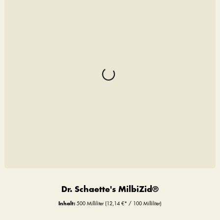
Dr. Schaette's MilbiZid®
Inhalt:
500 Milliliter
(12,14 €* / 100 Milliliter)